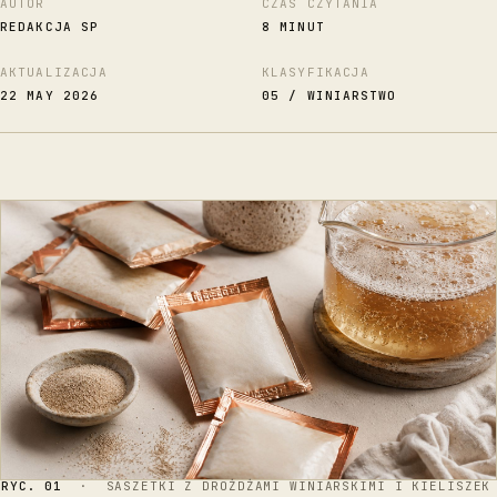
AUTOR
CZAS CZYTANIA
REDAKCJA SP
8 MINUT
AKTUALIZACJA
KLASYFIKACJA
22 MAY 2026
05 / WINIARSTWO
RYC. 01
· SASZETKI Z DROŻDŻAMI WINIARSKIMI I KIELISZEK