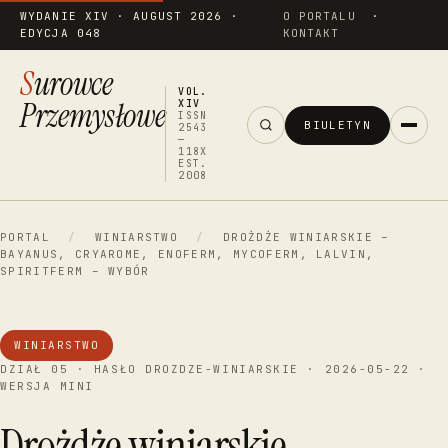
WYDANIE XIV · AUGUST 2026 ·
O PORTALU
·
EDYCJA 048
KONTAKT
Surowce
VOL.
Przemysłowe
XIV
ISSN
BIULETYN
2543
—
118X
EST.
2008
PORTAL
/
WINIARSTWO
/
DROŻDŻE WINIARSKIE –
BAYANUS, CRYAROME, ENOFERM, MYCOFERM, LALVIN,
SPIRITFERM – WYBÓR
WINIARSTWO
DZIAŁ 05 · HASŁO DROZDZE-WINIARSKIE · 2026-05-22 ·
WERSJA MINI
Drożdże winiarskie —