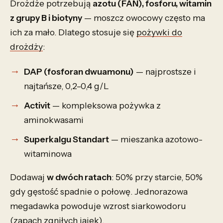
Drożdże potrzebują
azotu (FAN), fosforu, witamin
z grupy B i biotyny
— moszcz owocowy często ma
ich za mało. Dlatego stosuje się
pożywki do
drożdży
:
DAP (fosforan dwuamonu)
— najprostsze i
najtańsze, 0,2–0,4 g/L
Activit
— kompleksowa pożywka z
aminokwasami
Superkalgu Standart
— mieszanka azotowo-
witaminowa
Dodawaj
w dwóch ratach
: 50% przy starcie, 50%
gdy gęstość spadnie o połowę. Jednorazowa
megadawka powoduje wzrost siarkowodoru
(zapach zgniłych jajek).