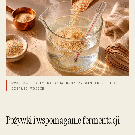
RYC. 03
· REHYDRATACJA DROŻDŻY WINIARSKICH W
CIEPŁEJ WODZIE
Pożywki i wspomaganie fermentacji