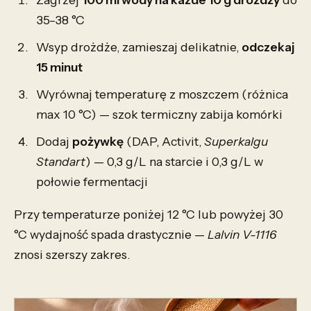
35–38 °C
Wsyp drożdże, zamieszaj delikatnie,
odczekaj
15 minut
Wyrównaj temperaturę z moszczem (różnica
max 10 °C) — szok termiczny zabija komórki
Dodaj
pożywkę
(DAP, Activit,
Superkalgu
Standart
) — 0,3 g/L na starcie i 0,3 g/L w
połowie fermentacji
Przy temperaturze poniżej 12 °C lub powyżej 30
°C wydajność spada drastycznie —
Lalvin V-1116
znosi szerszy zakres.