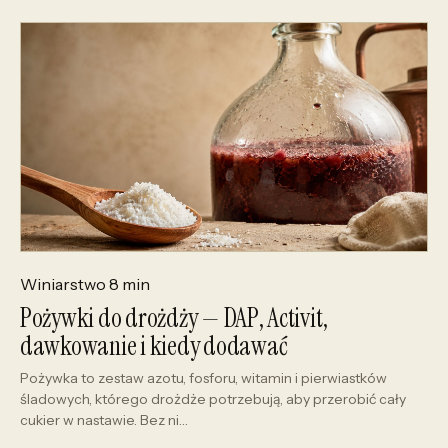
Winiarstwo
8 min
Pożywki do drożdży — DAP, Activit,
dawkowanie i kiedy dodawać
Pożywka to zestaw azotu, fosforu, witamin i pierwiastków
śladowych, którego drożdże potrzebują, aby przerobić cały
cukier w nastawie. Bez ni…