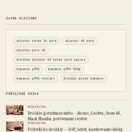
SŁOWA KLUCZOWE
alcotec turbo 24 pure
alcotec 48 pure
alcotec pure 48
drożdże alcotec 48 turbo pure opinie
bayanus g995
bayanus g995 500g
bayanus g995 restart
drożdże winne bayanus
POWIĄZANE HASŁA
WINIARSTWO
Drożdże gorzelnicze turbo – Alcotec, Coobra, Grom 48,
Black Mamba: porównanie i wybór
WINIARSTWO
Pożywki do drożdży — DAP, Activit, dawkowanie i kiedy