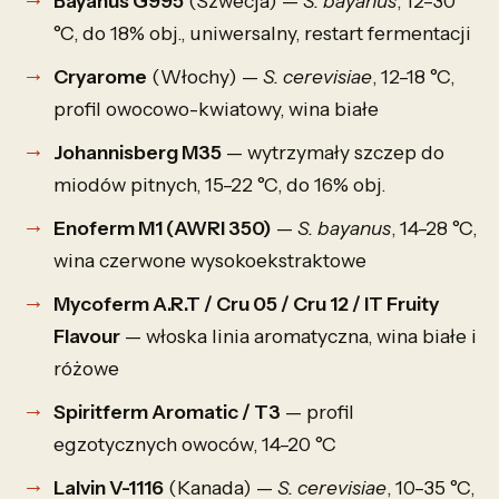
Bayanus G995
(Szwecja) —
S. bayanus
, 12–30
°C, do 18% obj., uniwersalny, restart fermentacji
Cryarome
(Włochy) —
S. cerevisiae
, 12–18 °C,
profil owocowo-kwiatowy, wina białe
Johannisberg M35
— wytrzymały szczep do
miodów pitnych, 15–22 °C, do 16% obj.
Enoferm M1 (AWRI 350)
—
S. bayanus
, 14–28 °C,
wina czerwone wysokoekstraktowe
Mycoferm A.R.T / Cru 05 / Cru 12 / IT Fruity
Flavour
— włoska linia aromatyczna, wina białe i
różowe
Spiritferm Aromatic / T3
— profil
egzotycznych owoców, 14–20 °C
Lalvin V-1116
(Kanada) —
S. cerevisiae
, 10–35 °C,