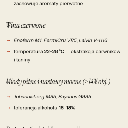
zachowuje aromaty pierwotne
Wina czerwone
Enoferm M1
,
FermiCru VR5
,
Lalvin V-1116
temperatura
22–28 °C
— ekstrakcja barwników
i taniny
Miody pitne i nastawy mocne (>14% obj.)
Johannisberg M35
,
Bayanus G995
tolerancja alkoholu
16–18%