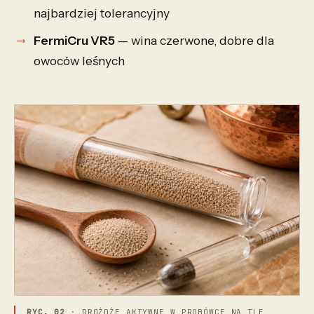
najbardziej tolerancyjny
FermiCru VR5
— wina czerwone, dobre dla
owoców leśnych
RYC. 02
· DROŻDŻE AKTYWNE W PROBÓWCE NA TLE