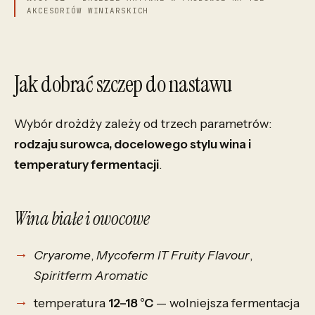
AKCESORIÓW WINIARSKICH
Jak dobrać szczep do nastawu
Wybór drożdży zależy od trzech parametrów:
rodzaju surowca, docelowego stylu wina i
temperatury fermentacji
.
Wina białe i owocowe
Cryarome
,
Mycoferm IT Fruity Flavour
,
Spiritferm Aromatic
temperatura
12–18 °C
— wolniejsza fermentacja