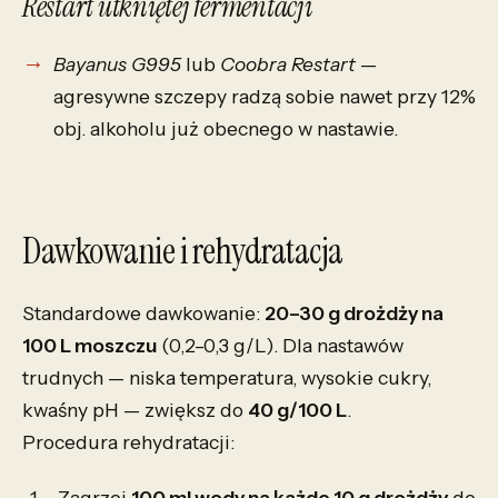
Restart utkniętej fermentacji
Bayanus G995
lub
Coobra Restart
—
agresywne szczepy radzą sobie nawet przy 12%
obj. alkoholu już obecnego w nastawie.
Dawkowanie i rehydratacja
Standardowe dawkowanie:
20–30 g drożdży na
100 L moszczu
(0,2–0,3 g/L). Dla nastawów
trudnych — niska temperatura, wysokie cukry,
kwaśny pH — zwiększ do
40 g/100 L
.
Procedura rehydratacji:
Zagrzej
100 ml wody na każde 10 g drożdży
do