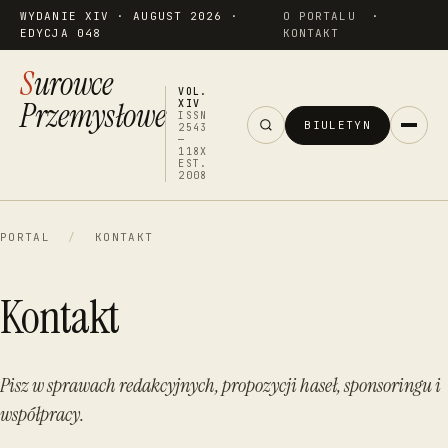
WYDANIE XIV · AUGUST 2026 ·
O PORTALU
·
EDYCJA 048
KONTAKT
Surowce
VOL.
Przemysłowe
XIV
ISSN
BIULETYN
2543
—
118X
EST.
2008
PORTAL
/
KONTAKT
Kontakt
Pisz w sprawach redakcyjnych, propozycji haseł, sponsoringu i
współpracy.