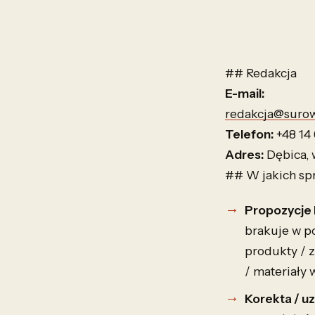
## Redakcja
E-mail:
redakcja@suro
Telefon:
+48 14 681
Adres:
Dębica, 
## W jakich sp
Propozycje 
brakuje w po
produkty / 
/ materiały 
Korekta / u