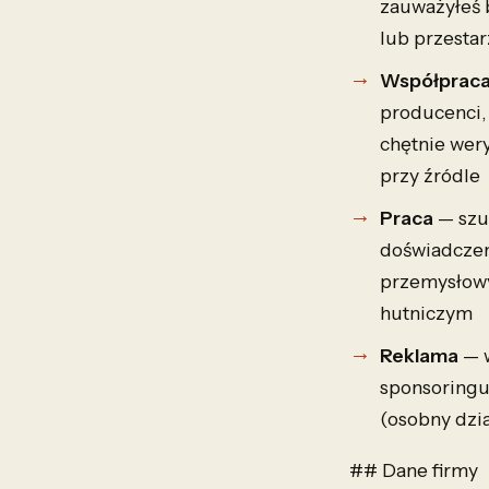
zauważyłeś 
lub przestar
Współprac
producenci, 
chętnie wery
przy źródle
Praca
— szu
doświadcze
przemysłow
hutniczym
Reklama
— 
sponsoringu
(osobny dzia
## Dane firmy