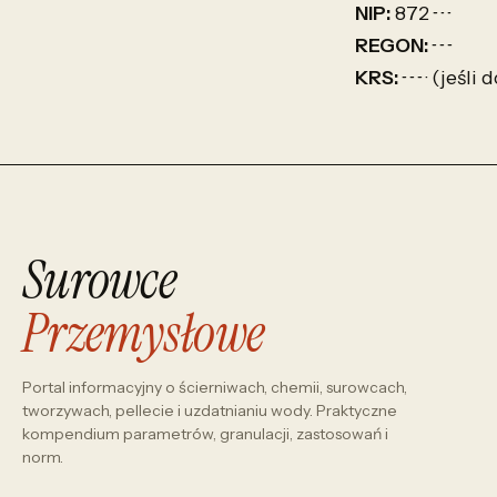
NIP:
872 ··· ·· ··
REGON:
··· ··· ···
KRS:
··· ··· ··· · (je
Surowce
Przemysłowe
Portal informacyjny o ścierniwach, chemii, surowcach,
tworzywach, pellecie i uzdatnianiu wody. Praktyczne
kompendium parametrów, granulacji, zastosowań i
norm.