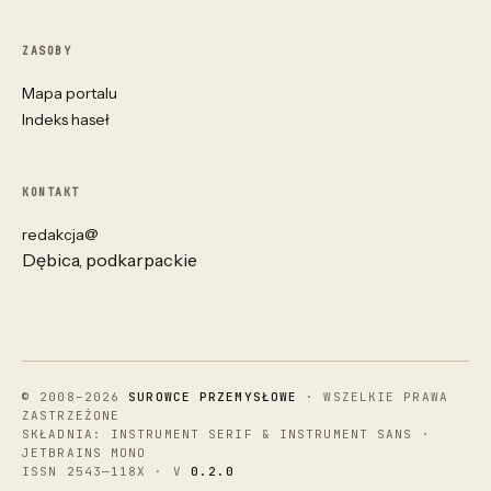
ZASOBY
Mapa portalu
Indeks haseł
KONTAKT
redakcja@
Dębica, podkarpackie
© 2008–2026
SUROWCE PRZEMYSŁOWE
· WSZELKIE PRAWA
ZASTRZEŻONE
SKŁADNIA: INSTRUMENT SERIF & INSTRUMENT SANS ·
JETBRAINS MONO
ISSN 2543—118X · V
0.2.0