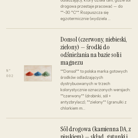
odladzający, który działa tam, gdzie sól
drogowa przestaje pracować — do
**−30 °C**. Rozpuszcza się
egzotermicznie (wydziela …
Donsol (czerwony, niebieski,
zielony) — środki do
odśnieżania na bazie soli i
magnezu
N°
**Donsol** to polska marka gotowych
002
środków odladzających
dystrybuowanych w trzech
kolorystycznie oznaczonych wersjach:
**czerwony** (drobinki, sól +
antyzbrylacz), **zielony** (granulki z
chlorkiem m…
Sól drogowa (kamienna DA, z
piaskiem) — skład, gatunki i