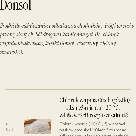
Donsol
Środki do odśnieżania i odladzania chodników, dróg i terenów
przemysłowych. Sól drogowa kamienna gat. DA, chlorek
wapnia płatkowany, środki Donsol (czerwony, zielony,
niebieski).
Chlorek wapnia Ciech (płatki)
— odśnieżanie do −30 °C,
właściwości i rozpuszczalność
Chlorek wapnia (**CaCl₂**) w postaci
N°
003
płatków produkcji **Ciech** to środek