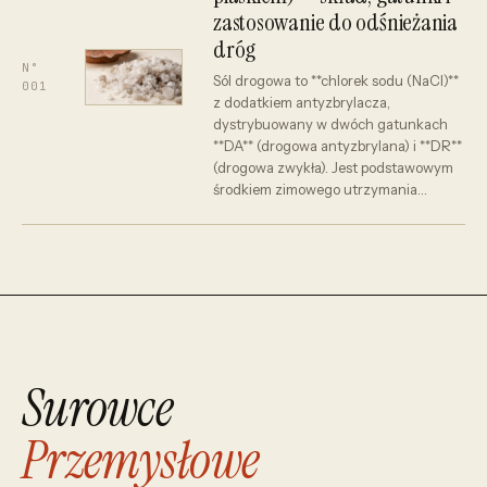
zastosowanie do odśnieżania
dróg
N°
Sól drogowa to **chlorek sodu (NaCl)**
001
z dodatkiem antyzbrylacza,
dystrybuowany w dwóch gatunkach
**DA** (drogowa antyzbrylana) i **DR**
(drogowa zwykła). Jest podstawowym
środkiem zimowego utrzymania…
Surowce
Przemysłowe