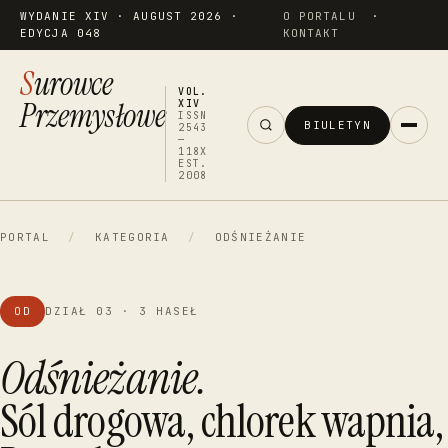
WYDANIE XIV · AUGUST 2026 ·
O PORTALU
·
EDYCJA 048
KONTAKT
Surowce
VOL.
Przemysłowe
XIV
ISSN
BIULETYN
2543
—
118X
EST.
2008
PORTAL
/
KATEGORIA
/
ODŚNIEŻANIE
OD
DZIAŁ 03 · 3 HASEŁ
Odśnieżanie.
Sól drogowa, chlorek wapnia,