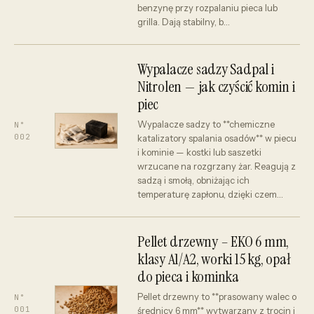
benzynę przy rozpalaniu pieca lub
grilla. Dają stabilny, b…
Wypalacze sadzy Sadpal i
Nitrolen — jak czyścić komin i
piec
Wypalacze sadzy to **chemiczne
N°
002
katalizatory spalania osadów** w piecu
i kominie — kostki lub saszetki
wrzucane na rozgrzany żar. Reagują z
sadzą i smołą, obniżając ich
temperaturę zapłonu, dzięki czem…
Pellet drzewny – EKO 6 mm,
klasy A1/A2, worki 15 kg, opał
do pieca i kominka
Pellet drzewny to **prasowany walec o
N°
001
średnicy 6 mm** wytwarzany z trocin i