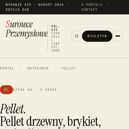
WYDANIE XIV · AUGUST 2026 ·
O PORTALU
·
EDYCJA 048
KONTAKT
Surowce
VOL.
Przemysłowe
XIV
ISSN
BIULETYN
2543
—
118X
EST.
2008
PORTAL
/
KATEGORIA
/
PELLET
PL
DZIAŁ 06 · 3 HASEŁ
Pellet.
Pellet drzewny, brykiet,