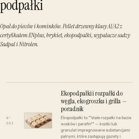
podpałki
Opał do pieców i kominków. Pellet drzewny klasy A1/A2 z
certyfikatem ENplus, brykiet, ekopodpalki, wypalacze sadzy
Sadpal i Nitrolen.
Ekopodpałki i rozpałki do
węgla, ekogroszku i grilla —
poradnik
Ekopodpałki to **stałe rozpałki na bazie
N°
003
wosków i parafin** — kostki lub
granulat impregnowane substancjami
palnymi, które zastępują gazety i