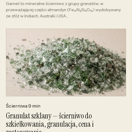
Garnet to mineralne ścierniwo z grupy granatów, w
przeważającej części almandyn (Fe₃Al₂Si₃O₁₂) wydobywany
ze złóż w Indiach, Australii i USA…
Ścierniwa
9 min
Granulat szklany — ścierniwo do
szkiełkowania, granulacja, cena i