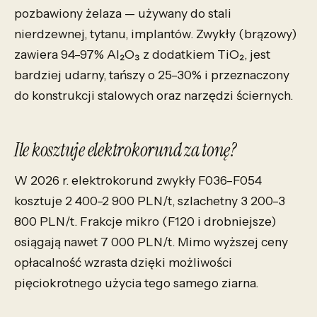
pozbawiony żelaza — używany do stali
nierdzewnej, tytanu, implantów. Zwykły (brązowy)
zawiera 94–97% Al₂O₃ z dodatkiem TiO₂, jest
bardziej udarny, tańszy o 25–30% i przeznaczony
do konstrukcji stalowych oraz narzędzi ściernych.
Ile kosztuje elektrokorund za tonę?
W 2026 r. elektrokorund zwykły F036–F054
kosztuje 2 400–2 900 PLN/t, szlachetny 3 200–3
800 PLN/t. Frakcje mikro (F120 i drobniejsze)
osiągają nawet 7 000 PLN/t. Mimo wyższej ceny
opłacalność wzrasta dzięki możliwości
pięciokrotnego użycia tego samego ziarna.