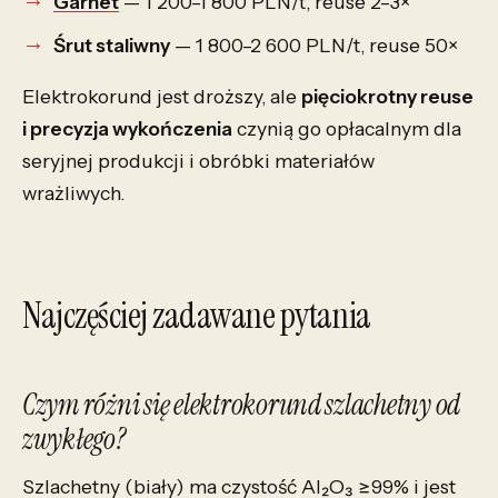
Garnet
— 1 200–1 800 PLN/t, reuse 2–3×
Śrut staliwny
— 1 800–2 600 PLN/t, reuse 50×
Elektrokorund jest droższy, ale
pięciokrotny reuse
i precyzja wykończenia
czynią go opłacalnym dla
seryjnej produkcji i obróbki materiałów
wrażliwych.
Najczęściej zadawane pytania
Czym różni się elektrokorund szlachetny od
zwykłego?
Szlachetny (biały) ma czystość Al₂O₃ ≥99% i jest