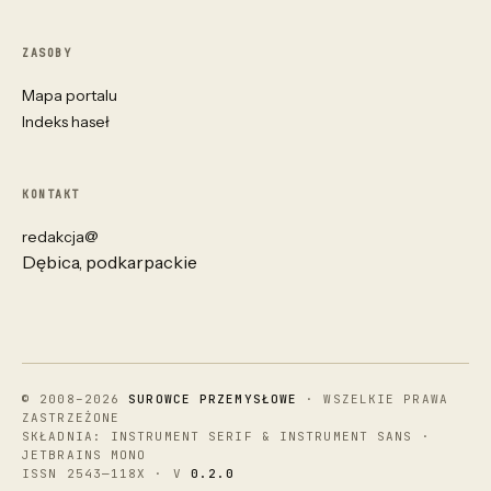
ZASOBY
Mapa portalu
Indeks haseł
KONTAKT
redakcja@
Dębica, podkarpackie
© 2008–2026
SUROWCE PRZEMYSŁOWE
· WSZELKIE PRAWA
ZASTRZEŻONE
SKŁADNIA: INSTRUMENT SERIF & INSTRUMENT SANS ·
JETBRAINS MONO
ISSN 2543—118X · V
0.2.0