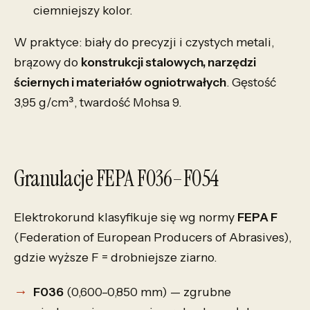
ciemniejszy kolor.
W praktyce: biały do precyzji i czystych metali,
brązowy do
konstrukcji stalowych, narzędzi
ściernych i materiałów ogniotrwałych
. Gęstość
3,95 g/cm³, twardość Mohsa 9.
Granulacje FEPA F036–F054
Elektrokorund klasyfikuje się wg normy
FEPA F
(Federation of European Producers of Abrasives),
gdzie wyższe F = drobniejsze ziarno.
F036
(0,600–0,850 mm) — zgrubne