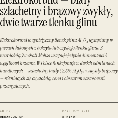
szlachetny i brązowy zwykły,
dwie twarze tlenku glinu
Elektrokorund to syntetyczny tlenek glinu Al₂O₃ wytapiany w
piecach łukowych z boksytu lub czystego tlenku glinu. Z
twardością 9 w skali Mohsa ustępuje jedynie diamentowi i
węglikowi krzemu. W Polsce funkcjonuje w dwóch odmianach
handlowych — szlachetny biały (≥99% Al₂O₃) i zwykły brązowy
— różniących się czystością, ceną i obszarem zastosowań
przemysłowych.
AUTOR
CZAS CZYTANIA
REDAKCJA SP
8 MINUT