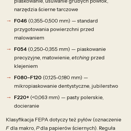
piaskowanie, usuwanie grubych powłok,
narzędzia ścierne tarczowe
F046
(0,355–0,500 mm) — standard
przygotowania powierzchni przed
malowaniem
F054
(0,250–0,355 mm) — piaskowanie
precyzyjne, matowienie,
etching
przed
klejeniem
F080–F120
(0,125–0,180 mm) —
mikropiaskowanie dentystyczne, jubilerstwo
F220+
(<0,063 mm) — pasty polerskie,
docieranie
Klasyfikacja FEPA dotyczy też pyłów (oznaczenie
F
dla makro,
P
dla papierów ściernych). Reguła