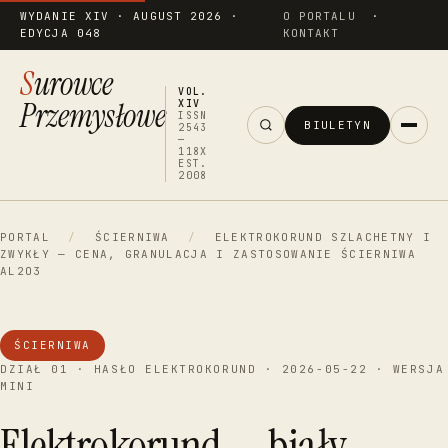
WYDANIE XIV · AUGUST 2026 ·
O PORTALU
·
EDYCJA 048
KONTAKT
Surowce
VOL.
Przemysłowe
XIV
ISSN
BIULETYN
2543
—
118X
EST.
2008
PORTAL
/
ŚCIERNIWA
/
ELEKTROKORUND SZLACHETNY I
ZWYKŁY — CENA, GRANULACJA I ZASTOSOWANIE ŚCIERNIWA
AL2O3
ŚCIERNIWA
DZIAŁ 01 · HASŁO ELEKTROKORUND · 2026-05-22 · WERSJA
MINI
Elektrokorund — biały