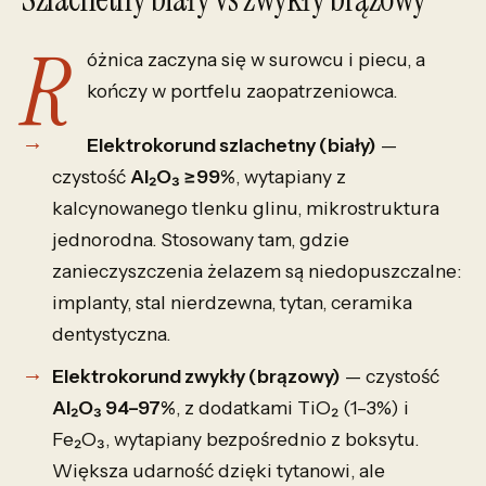
R
óżnica zaczyna się w surowcu i piecu, a
kończy w portfelu zaopatrzeniowca.
Elektrokorund szlachetny (biały)
—
czystość
Al₂O₃ ≥99%
, wytapiany z
kalcynowanego tlenku glinu, mikrostruktura
jednorodna. Stosowany tam, gdzie
zanieczyszczenia żelazem są niedopuszczalne:
implanty, stal nierdzewna, tytan, ceramika
dentystyczna.
Elektrokorund zwykły (brązowy)
— czystość
Al₂O₃ 94–97%
, z dodatkami TiO₂ (1–3%) i
Fe₂O₃, wytapiany bezpośrednio z boksytu.
Większa udarność dzięki tytanowi, ale