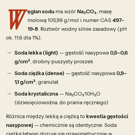
W
ęglan sodu
ma wzór
Na₂CO₃
, masę
molową 105,99 g/mol i numer CAS
497-
19-8
. Roztwór wodny silnie zasadowy (pH
ok. 11,6 dla 1%).
Soda lekka (light)
— gęstość nasypowa
0,5–0,6
g/cm³
, drobny puszysty proszek
Soda ciężka (dense)
— gęstość nasypowa
0,9–
1,1 g/cm³
, granulat
Soda krystaliczna
— Na₂CO₃·10H₂O
(dziesięciowodna, do prania ręcznego)
Różnica między lekką a ciężką to
kwestia gęstości
nasypowej
— chemicznie są identyczne. Soda
ciężka łatwiej dozuje się grawimetrycznie w