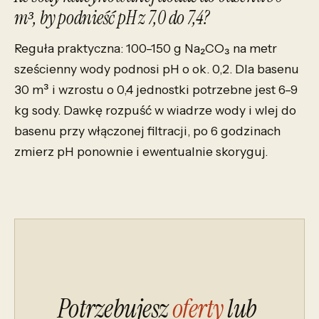
m³, by podnieść pH z 7,0 do 7,4?
Reguła praktyczna: 100–150 g Na₂CO₃ na metr
sześcienny wody podnosi pH o ok. 0,2. Dla basenu
30 m³ i wzrostu o 0,4 jednostki potrzebne jest 6–9
kg sody. Dawkę rozpuść w wiadrze wody i wlej do
basenu przy włączonej filtracji, po 6 godzinach
zmierz pH ponownie i ewentualnie skoryguj.
Potrzebujesz
oferty
lub