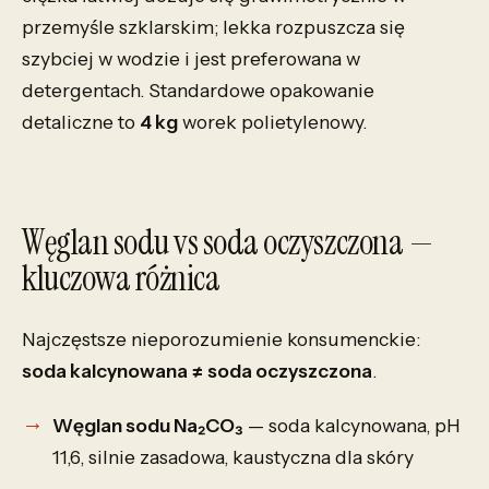
przemyśle szklarskim; lekka rozpuszcza się
szybciej w wodzie i jest preferowana w
detergentach. Standardowe opakowanie
detaliczne to
4 kg
worek polietylenowy.
Węglan sodu vs soda oczyszczona —
kluczowa różnica
Najczęstsze nieporozumienie konsumenckie:
soda kalcynowana ≠ soda oczyszczona
.
Węglan sodu Na₂CO₃
— soda kalcynowana, pH
11,6, silnie zasadowa, kaustyczna dla skóry