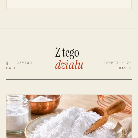
Z tego
działu
§ — CZYTAJ
CHEMIA · 20
DALEJ
HASEŁ