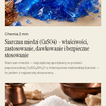
Chemia
2 min
Siarczan miedzi (CuSO4) – właściwości,
zastosowanie, dawkowanie i bezpieczne
stosowanie
Siarczan miedzi — najczęściej spotykany w postaci
pięciowodnej CuSO₄·5H₂O o intensywnie niebieskiej barwie —
to jeden z najszerzej stosowany…