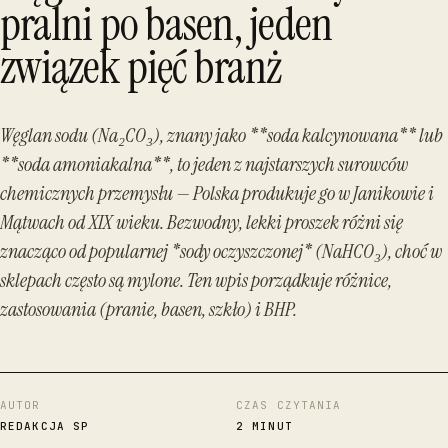
pralni po basen, jeden
związek pięć branż
Węglan sodu (Na₂CO₃), znany jako **soda kalcynowana** lub
**soda amoniakalna**, to jeden z najstarszych surowców
chemicznych przemysłu — Polska produkuje go w Janikowie i
Mątwach od XIX wieku. Bezwodny, lekki proszek różni się
znacząco od popularnej *sody oczyszczonej* (NaHCO₃), choć w
sklepach często są mylone. Ten wpis porządkuje różnice,
zastosowania (pranie, basen, szkło) i BHP.
AUTOR
CZAS CZYTANIA
REDAKCJA SP
2 MINUT