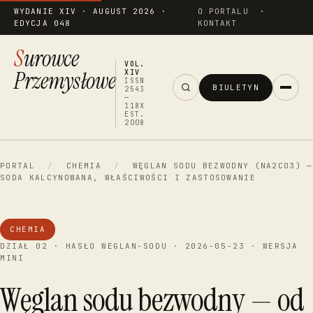
WYDANIE XIV · AUGUST 2026 ·
O PORTALU
·
EDYCJA 048
KONTAKT
Surowce
VOL.
Przemysłowe
XIV
ISSN
BIULETYN
2543
—
118X
EST.
2008
PORTAL
/
CHEMIA
/
WĘGLAN SODU BEZWODNY (NA2CO3) —
SODA KALCYNOWANA, WŁAŚCIWOŚCI I ZASTOSOWANIE
CHEMIA
DZIAŁ 02 · HASŁO WEGLAN-SODU · 2026-05-23 · WERSJA
MINI
Węglan sodu bezwodny — od