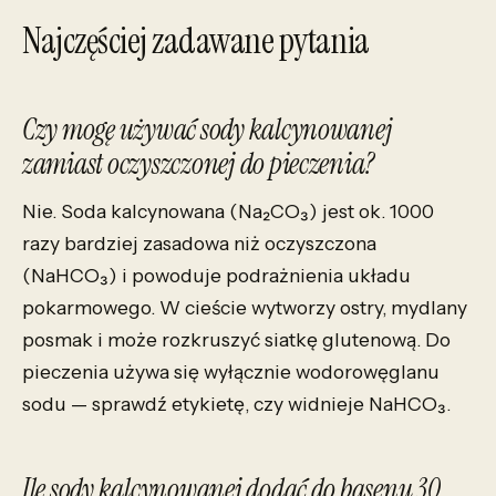
Najczęściej zadawane pytania
Czy mogę używać sody kalcynowanej
zamiast oczyszczonej do pieczenia?
Nie. Soda kalcynowana (Na₂CO₃) jest ok. 1000
razy bardziej zasadowa niż oczyszczona
(NaHCO₃) i powoduje podrażnienia układu
pokarmowego. W cieście wytworzy ostry, mydlany
posmak i może rozkruszyć siatkę glutenową. Do
pieczenia używa się wyłącznie wodorowęglanu
sodu — sprawdź etykietę, czy widnieje NaHCO₃.
Ile sody kalcynowanej dodać do basenu 30