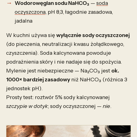
Wodorowęglan sodu NaHCO₃
—
soda
oczyszczona
, pH 8,3, łagodnie zasadowa,
jadalna
W kuchni używa się
wyłącznie sody oczyszczonej
(do pieczenia, neutralizacji kwasu żołądkowego,
czyszczenia). Soda kalcynowana powoduje
podrażnienia skóry i nie nadaje się do spożycia.
Mylenie jest niebezpieczne — Na₂CO₃ jest
ok.
1000× bardziej zasadowy
niż NaHCO₃ (różnica 3
jednostek pH).
Prosty test: roztwór 5% sody kalcynowanej
szczypie w dotyk
; sody oczyszczonej —
nie
.