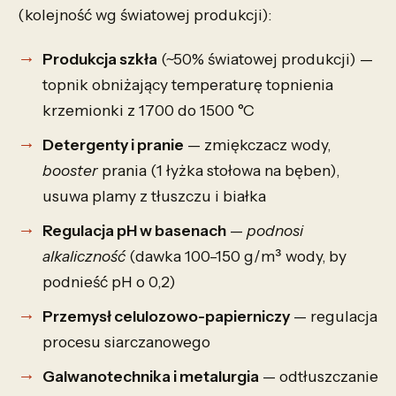
(kolejność wg światowej produkcji):
Produkcja szkła
(~50% światowej produkcji) —
topnik obniżający temperaturę topnienia
krzemionki z 1700 do 1500 °C
Detergenty i pranie
— zmiękczacz wody,
booster
prania (1 łyżka stołowa na bęben),
usuwa plamy z tłuszczu i białka
Regulacja pH w basenach
—
podnosi
alkaliczność
(dawka 100–150 g/m³ wody, by
podnieść pH o 0,2)
Przemysł celulozowo-papierniczy
— regulacja
procesu siarczanowego
Galwanotechnika i metalurgia
— odtłuszczanie