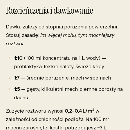
Rozcieńczenia i dawkowanie
Dawka zależy od stopnia porażenia powierzchni.
Stosuj zasadę:
im więcej mchu, tym mocniejszy
roztwór
.
1:10
(100 ml koncentratu na 1 L wody) —
profilaktyka, lekkie naloty, świeże kępy
1:7
— średnie porażenie, mech w spoinach
1:5
— gęsty, kilkuletni mech, ciemne porosty na
dachu
Zużycie roztworu wynosi
0,2–0,4 L/m²
w
zależności od chłonności podłoża. Na 100 m²
mocno zarośniętej kostki potrzebujesz ~3 L