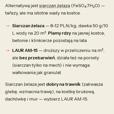
Alternatywą jest
siarczan żelaza
(FeSO₄·7H₂O) —
tańszy, ale ma istotne wady na kostce.
Siarczan żelaza
— 8–12 PLN/kg, dawka 50 g/10
L wody na 20 m².
Plamy rdzy
na jasnej kostce,
betonie i klinkierze pozostają na lata
LAUR AM-15
— droższy w przeliczeniu na m²,
ale
bez przebarwień
, działa też na porosty
(siarczan tylko na mech) i nie wymaga
wałkowania jak granulat
Siarczan żelaza jest
dobry na trawnik
(zakwasza
glebę, wzmacnia trawę), na kostkę brukową,
dachówkę i mur — wybierz LAUR AM-15.