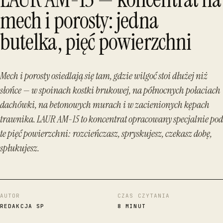
mech i porosty: jedna
butelka, pięć powierzchni
Mech i porosty osiedlają się tam, gdzie wilgoć stoi dłużej niż
słońce — w spoinach kostki brukowej, na północnych połaciach
dachówki, na betonowych murach i w zacienionych kępach
trawnika. LAUR AM-15 to koncentrat opracowany specjalnie pod
te pięć powierzchni: rozcieńczasz, spryskujesz, czekasz dobę,
spłukujesz.
AUTOR
CZAS CZYTANIA
REDAKCJA SP
8 MINUT