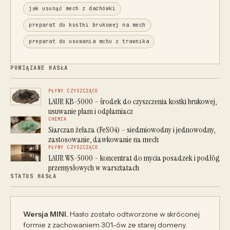
jak usunąć mech z dachówki
preparat do kostki brukowej na mech
preparat do usuwania mchu z trawnika
POWIĄZANE HASŁA
PŁYNY CZYSZCZĄCE
LAUR KB-5000 – środek do czyszczenia kostki brukowej,
usuwanie plam i odplamiacz
CHEMIA
Siarczan żelaza (FeSO4) – siedmiowodny i jednowodny,
zastosowanie, dawkowanie na mech
PŁYNY CZYSZCZĄCE
LAUR WS-5000 – koncentrat do mycia posadzek i podłóg
przemysłowych w warsztatach
STATUS HASŁA
Wersja MINI.
Hasło zostało odtworzone w skróconej
formie z zachowaniem 301-ów ze starej domeny.