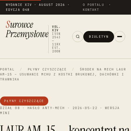
WYDANIE XIV · AUGUST 2026 ·
O PORTALU
·
EDYCJA 048
KONTAKT
Surowce
VOL.
Przemysłowe
XIV
ISSN
BIULETYN
2543
—
118X
EST.
2008
PORTAL
/
PŁYNY CZYSZCZĄCE
/
ŚRODEK NA MECH LAUR
AM-15 – USUWANIE MCHU Z KOSTKI BRUKOWEJ, DACHÓWKI I
TRAWNIKA
PŁYNY CZYSZCZĄCE
DZIAŁ 08 · HASŁO ANTY-MECH · 2026-05-22 · WERSJA
MINI
LAUR AM-15 — koncentrat na