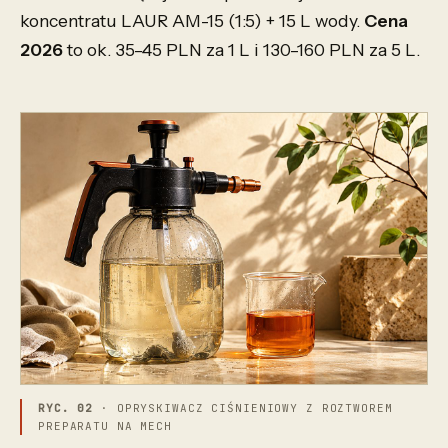
koncentratu LAUR AM-15 (1:5) + 15 L wody.
Cena
2026
to ok. 35–45 PLN za 1 L i 130–160 PLN za 5 L.
RYC. 02
· OPRYSKIWACZ CIŚNIENIOWY Z ROZTWOREM
PREPARATU NA MECH