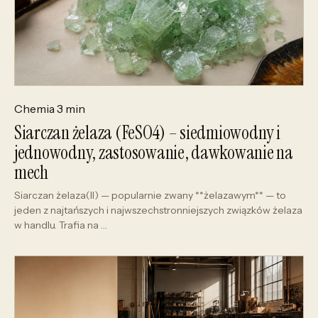
Chemia
3 min
Siarczan żelaza (FeSO4) – siedmiowodny i
jednowodny, zastosowanie, dawkowanie na
mech
Siarczan żelaza(II) — popularnie zwany **żelazawym** — to
jeden z najtańszych i najwszechstronniejszych związków żelaza
w handlu. Trafia na …