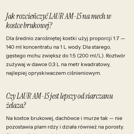
Jak rozcieńczyć LAUR AM-15 na mech w
kostce brukowej?
Dla średnio zarośniętej kostki użyj proporcji 1:7 —
140 ml koncentratu na 1 L wody. Dla starego,
gęstego mchu zwiększ do 1:5 (200 ml/L). Roztwór
zużywaj w dawce 0,3 L na metr kwadratowy,
najlepiej opryskiwaczem ciśnieniowym.
Czy LAUR AM-15 jest lepszy od siarczanu
żelaza?
Na kostce brukowej, dachówce i murze tak — nie
pozostawia plam rdzy i działa również na porosty.