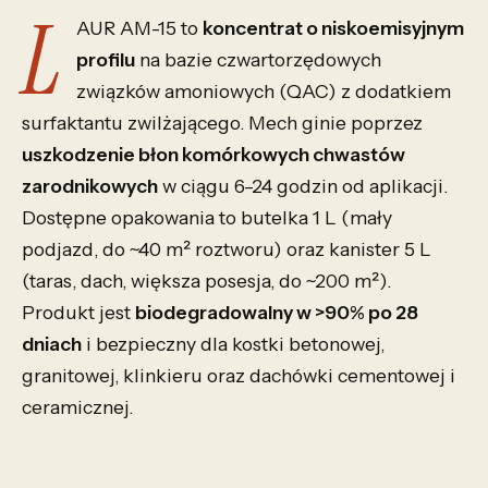
L
AUR AM-15 to
koncentrat o niskoemisyjnym
profilu
na bazie czwartorzędowych
związków amoniowych (QAC) z dodatkiem
surfaktantu zwilżającego. Mech ginie poprzez
uszkodzenie błon komórkowych chwastów
zarodnikowych
w ciągu 6–24 godzin od aplikacji.
Dostępne opakowania to butelka 1 L (mały
podjazd, do ~40 m² roztworu) oraz kanister 5 L
(taras, dach, większa posesja, do ~200 m²).
Produkt jest
biodegradowalny w >90% po 28
dniach
i bezpieczny dla kostki betonowej,
granitowej, klinkieru oraz dachówki cementowej i
ceramicznej.