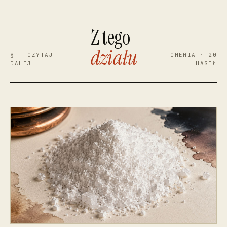
Z tego
działu
§ — CZYTAJ
CHEMIA · 20
DALEJ
HASEŁ