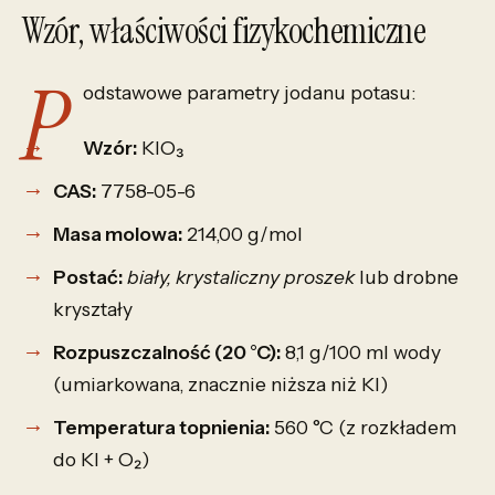
Wzór, właściwości fizykochemiczne
P
odstawowe parametry jodanu potasu:
Wzór:
KIO₃
CAS:
7758-05-6
Masa molowa:
214,00 g/mol
Postać:
biały, krystaliczny proszek
lub drobne
kryształy
Rozpuszczalność (20 °C):
8,1 g/100 ml wody
(umiarkowana, znacznie niższa niż KI)
Temperatura topnienia:
560 °C (z rozkładem
do KI + O₂)