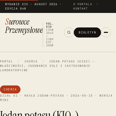
WYDANIE XIV · AUGUST 2026 ·
O PORTALU
·
EDYCJA 048
KONTAKT
Surowce
VOL.
Przemysłowe
XIV
ISSN
BIULETYN
2543
—
118X
EST.
2008
PORTAL
/
CHEMIA
/
JODAN POTASU (KIO3) –
WŁAŚCIWOŚCI, JODOWANIE SOLI I ZASTOSOWANIE
LABORATORYJNE
CHEMIA
DZIAŁ 02 · HASŁO JODAN-POTASU · 2026-05-23 · WERSJA
MINI
Jodan potasu (KIO₃) —