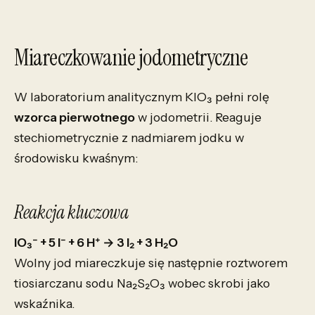
Miareczkowanie jodometryczne
W laboratorium analitycznym KIO₃ pełni rolę
wzorca pierwotnego
w jodometrii. Reaguje
stechiometrycznie z nadmiarem jodku w
środowisku kwaśnym:
Reakcja kluczowa
IO₃⁻ + 5 I⁻ + 6 H⁺ → 3 I₂ + 3 H₂O
Wolny jod miareczkuje się następnie roztworem
tiosiarczanu sodu Na₂S₂O₃ wobec skrobi jako
wskaźnika.