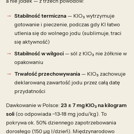
a nie jodek — z trzech powodów:
Stabilność termiczna
— KIO₃ wytrzymuje
gotowanie i pieczenie, podczas gdy KI łatwo
utlenia się do wolnego jodu (sublimuje, traci
się aktywność)
Stabilność w wilgoci
— sól z KIO₃ nie żółknie w
opakowaniu
Trwałość przechowywania
— KIO₃ zachowuje
deklarowaną zawartość jodu przez całą datę
przydatności
Dawkowanie w Polsce:
23 ± 7 mg KIO₃ na kilogram
soli
(co odpowiada ~13-18 mg jodu/kg). To
pokrywa ok. 50% dziennego zapotrzebowania
dorosłego (150 µg I/dzień). Międzynarodowo