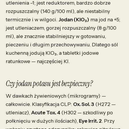
utlenienia –1; jest reduktorem, bardzo dobrze
rozpuszczalny (140 g/100 ml), ale niestabilny
termicznie i w wilgoci.
Jodan (KIO₃)
ma jod na +5;
jest utleniaczem, gorzej rozpuszczalny (8 g/100
ml), ale znacznie stabilniejszy w gotowaniu,
pieczeniu i długim przechowywaniu. Dlatego sól
kuchenną jodują KIO₃, a tabletki jodowe
ratunkowe — najczęściej KI.
Czy jodan potasu jest bezpieczny?
W dawkach żywieniowych (mikrogramy) —
całkowicie. Klasyfikacja CLP:
Ox. Sol. 3
(H272 —
utleniacz),
Acute Tox. 4
(H302 — szkodliwy po
połknięciu w dużych ilościach),
Eye Irrit. 2
. Przy