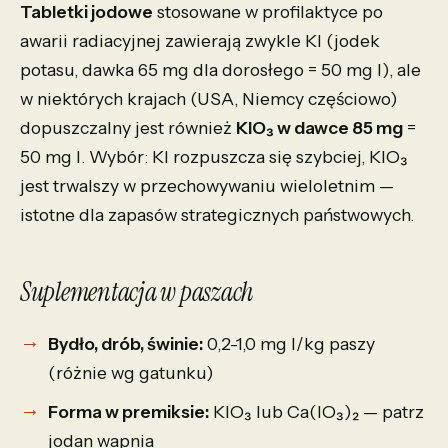
Tabletki jodowe
stosowane w profilaktyce po
awarii radiacyjnej zawierają zwykle KI (jodek
potasu, dawka 65 mg dla dorosłego = 50 mg I), ale
w niektórych krajach (USA, Niemcy częściowo)
dopuszczalny jest również
KIO₃ w dawce 85 mg
=
50 mg I. Wybór: KI rozpuszcza się szybciej, KIO₃
jest trwalszy w przechowywaniu wieloletnim —
istotne dla zapasów strategicznych państwowych.
Suplementacja w paszach
Bydło, drób, świnie:
0,2-1,0 mg I/kg paszy
(różnie wg gatunku)
Forma w premiksie:
KIO₃ lub Ca(IO₃)₂ — patrz
jodan wapnia