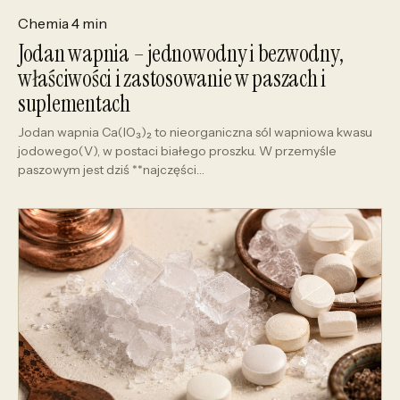
Chemia
4 min
Jodan wapnia – jednowodny i bezwodny,
właściwości i zastosowanie w paszach i
suplementach
Jodan wapnia Ca(IO₃)₂ to nieorganiczna sól wapniowa kwasu
jodowego(V), w postaci białego proszku. W przemyśle
paszowym jest dziś **najczęści…