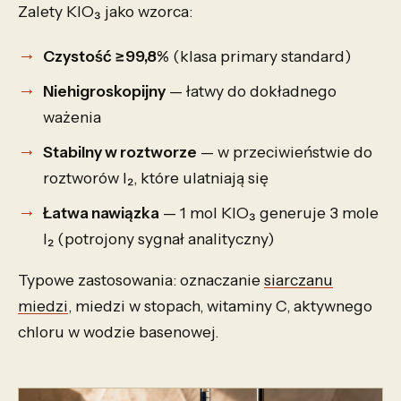
Zalety KIO₃ jako wzorca:
Czystość ≥99,8%
(klasa primary standard)
Niehigroskopijny
— łatwy do dokładnego
ważenia
Stabilny w roztworze
— w przeciwieństwie do
roztworów I₂, które ulatniają się
Łatwa nawiązka
— 1 mol KIO₃ generuje 3 mole
I₂ (potrojony sygnał analityczny)
Typowe zastosowania: oznaczanie
siarczanu
miedzi
, miedzi w stopach, witaminy C, aktywnego
chloru w wodzie basenowej.