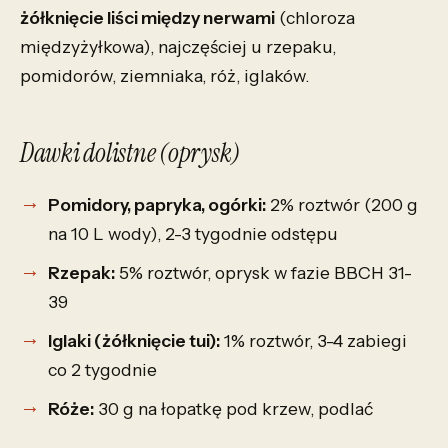
żółknięcie liści między nerwami
(chloroza
międzyżyłkowa), najczęściej u rzepaku,
pomidorów, ziemniaka, róż, iglaków.
Dawki dolistne (oprysk)
Pomidory, papryka, ogórki:
2% roztwór (200 g
na 10 L wody), 2-3 tygodnie odstępu
Rzepak:
5% roztwór, oprysk w fazie BBCH 31-
39
Iglaki (żółknięcie tui):
1% roztwór, 3-4 zabiegi
co 2 tygodnie
Róże:
30 g na łopatkę pod krzew, podlać