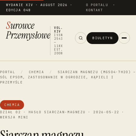
WYDANIE XIV · AUGUST 2026 ·
O PORTALU
·
EDYCJA 048
KONTAKT
Surowce
VOL.
Przemysłowe
XIV
ISSN
BIULETYN
2543
—
118X
EST.
2008
PORTAL
/
CHEMIA
/
SIARCZAN MAGNEZU (MGSO4·7H2O) –
SÓL EPSOM, ZASTOSOWANIE W OGRODZIE, KĄPIELI I
PRZEMYŚLE
CHEMIA
DZIAŁ 02 · HASŁO SIARCZAN-MAGNEZU · 2026-05-22 ·
WERSJA MINI
Siarczan magnezu