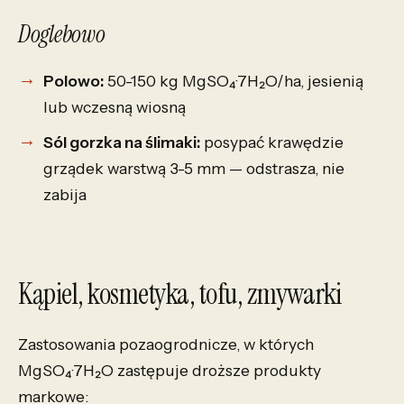
Doglebowo
Polowo:
50-150 kg MgSO₄·7H₂O/ha, jesienią
lub wczesną wiosną
Sól gorzka na ślimaki:
posypać krawędzie
grządek warstwą 3-5 mm — odstrasza, nie
zabija
Kąpiel, kosmetyka, tofu, zmywarki
Zastosowania pozaogrodnicze, w których
MgSO₄·7H₂O zastępuje droższe produkty
markowe: