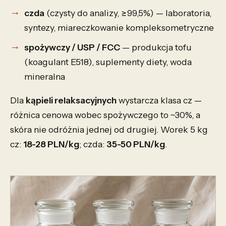
czda
(czysty do analizy, ≥99,5%) — laboratoria,
syntezy, miareczkowanie kompleksometryczne
spożywczy / USP / FCC
— produkcja tofu
(koagulant E518), suplementy diety, woda
mineralna
Dla
kąpieli relaksacyjnych
wystarcza klasa cz —
różnica cenowa wobec spożywczego to ~30%, a
skóra nie odróżnia jednej od drugiej. Worek 5 kg
cz:
18-28 PLN/kg
; czda:
35-50 PLN/kg
.