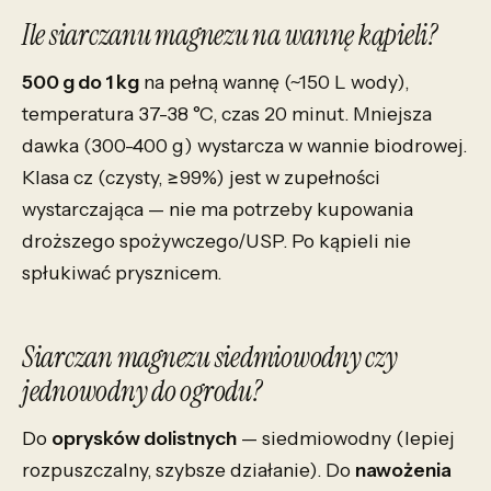
Ile siarczanu magnezu na wannę kąpieli?
500 g do 1 kg
na pełną wannę (~150 L wody),
temperatura 37-38 °C, czas 20 minut. Mniejsza
dawka (300-400 g) wystarcza w wannie biodrowej.
Klasa cz (czysty, ≥99%) jest w zupełności
wystarczająca — nie ma potrzeby kupowania
droższego spożywczego/USP. Po kąpieli nie
spłukiwać prysznicem.
Siarczan magnezu siedmiowodny czy
jednowodny do ogrodu?
Do
oprysków dolistnych
— siedmiowodny (lepiej
rozpuszczalny, szybsze działanie). Do
nawożenia