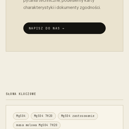
pytania techniczne, podeślemy karty
charakterystyki i dokumenty zgodności.
NAPISZ DO NAS →
SŁOWA KLUCZOWE
MgSO4
MgSO4 7H2O
MgSO4 zastosowanie
masa molowa MgSO4 7H2O