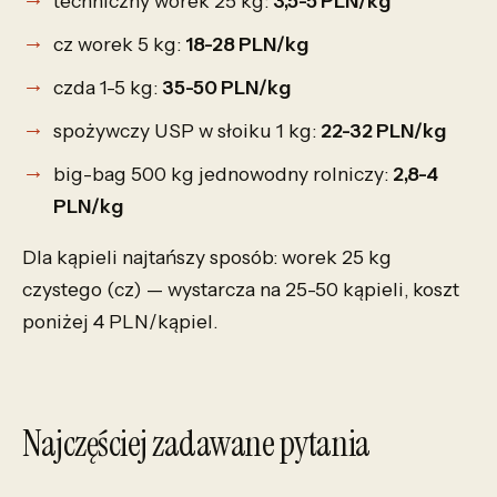
techniczny worek 25 kg:
3,5-5 PLN/kg
cz worek 5 kg:
18-28 PLN/kg
czda 1-5 kg:
35-50 PLN/kg
spożywczy USP w słoiku 1 kg:
22-32 PLN/kg
big-bag 500 kg jednowodny rolniczy:
2,8-4
PLN/kg
Dla kąpieli najtańszy sposób: worek 25 kg
czystego (cz) — wystarcza na 25-50 kąpieli, koszt
poniżej 4 PLN/kąpiel.
Najczęściej zadawane pytania