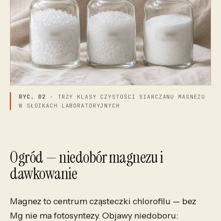
RYC. 02
· TRZY KLASY CZYSTOŚCI SIARCZANU MAGNEZU
W SŁOIKACH LABORATORYJNYCH
Ogród — niedobór magnezu i
dawkowanie
Magnez to centrum cząsteczki chlorofilu — bez
Mg nie ma fotosyntezy. Objawy niedoboru: