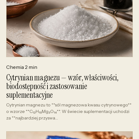
Chemia
2 min
Cytrynian magnezu — wzór, właściwości,
biodostępność i zastosowanie
suplementacyjne
Cytrynian magnezu to **sól magnezowa kwasu cytrynowego**
o wzorze **C₁₂H₁₀Mg₃O₁₄**. W świecie suplementacji uchodzi
za **najbardziej przyswa…