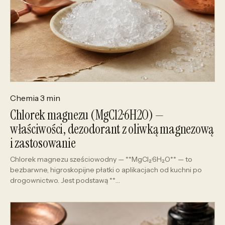
Chemia
3 min
Chlorek magnezu (MgCl2·6H2O) —
właściwości, dezodorant z oliwką magnezową
i zastosowanie
Chlorek magnezu sześciowodny — **MgCl₂·6H₂O** — to
bezbarwne, higroskopijne płatki o aplikacjach od kuchni po
drogownictwo. Jest podstawą **…