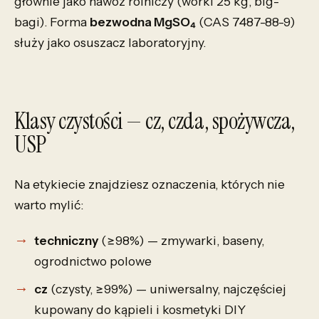
głównie jako nawóz rolniczy (worki 25 kg, big-
bagi). Forma
bezwodna MgSO₄
(CAS 7487-88-9)
służy jako osuszacz laboratoryjny.
Klasy czystości — cz, czda, spożywcza,
USP
Na etykiecie znajdziesz oznaczenia, których nie
warto mylić:
techniczny
(≥98%) — zmywarki, baseny,
ogrodnictwo polowe
cz
(czysty, ≥99%) — uniwersalny, najczęściej
kupowany do kąpieli i kosmetyki DIY