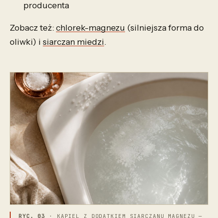
producenta
Zobacz też:
chlorek-magnezu
(silniejsza forma do
oliwki) i
siarczan miedzi
.
RYC. 03
· KĄPIEL Z DODATKIEM SIARCZANU MAGNEZU —