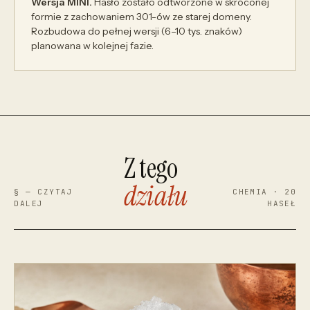
Wersja MINI.
Hasło zostało odtworzone w skróconej
formie z zachowaniem 301-ów ze starej domeny.
Rozbudowa do pełnej wersji (6–10 tys. znaków)
planowana w kolejnej fazie.
Z tego
działu
§ — CZYTAJ
CHEMIA · 20
DALEJ
HASEŁ