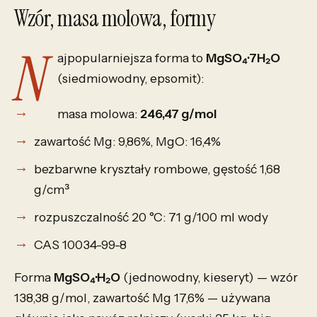
Wzór, masa molowa, formy
N
ajpopularniejsza forma to
MgSO₄·7H₂O
(siedmiowodny, epsomit):
masa molowa:
246,47 g/mol
zawartość Mg: 9,86%, MgO: 16,4%
bezbarwne kryształy rombowe, gęstość 1,68
g/cm³
rozpuszczalność 20 °C: 71 g/100 ml wody
CAS 10034-99-8
Forma
MgSO₄·H₂O
(jednowodny, kieseryt) — wzór
138,38 g/mol, zawartość Mg 17,6% — używana