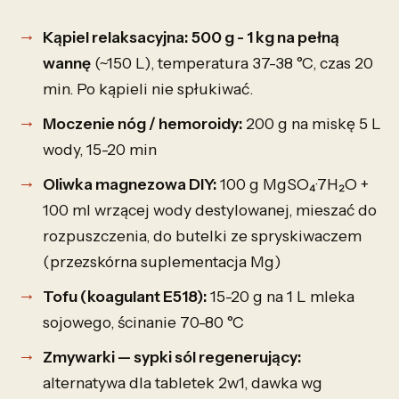
Kąpiel relaksacyjna:
500 g - 1 kg na pełną
wannę
(~150 L), temperatura 37-38 °C, czas 20
min. Po kąpieli nie spłukiwać.
Moczenie nóg / hemoroidy:
200 g na miskę 5 L
wody, 15-20 min
Oliwka magnezowa DIY:
100 g MgSO₄·7H₂O +
100 ml wrzącej wody destylowanej, mieszać do
rozpuszczenia, do butelki ze spryskiwaczem
(przezskórna suplementacja Mg)
Tofu (koagulant E518):
15-20 g na 1 L mleka
sojowego, ścinanie 70-80 °C
Zmywarki — sypki sól regenerujący:
alternatywa dla tabletek 2w1, dawka wg