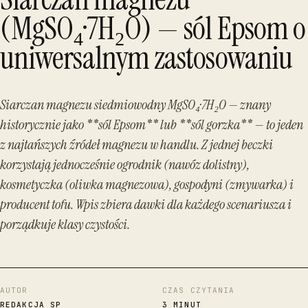
(MgSO₄·7H₂O) — sól Epsom o
uniwersalnym zastosowaniu
Siarczan magnezu siedmiowodny MgSO₄·7H₂O — znany
historycznie jako **sól Epsom** lub **sól gorzka** — to jeden
z najtańszych źródeł magnezu w handlu. Z jednej beczki
korzystają jednocześnie ogrodnik (nawóz dolistny),
kosmetyczka (oliwka magnezowa), gospodyni (zmywarka) i
producent tofu. Wpis zbiera dawki dla każdego scenariusza i
porządkuje klasy czystości.
AUTOR
CZAS CZYTANIA
REDAKCJA SP
3 MINUT